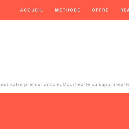
ACCUEIL
MÉTHODE
OFFRE
RÉ
rie :
Non cl
tout le monde 
est votre premier article. Modifiez-le ou supprimez-l