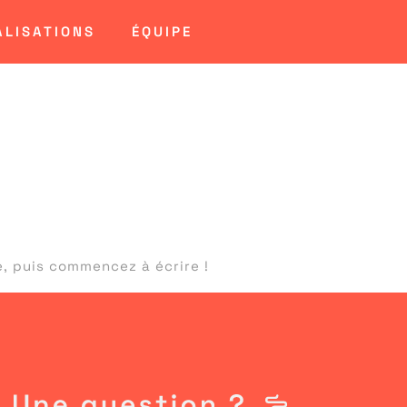
ALISATIONS
ÉQUIPE
assé
!
e, puis commencez à écrire !