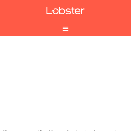
Bonjour
tout le
monde !